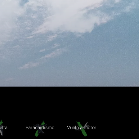
elta
Paracaidismo
Vuelo a motor