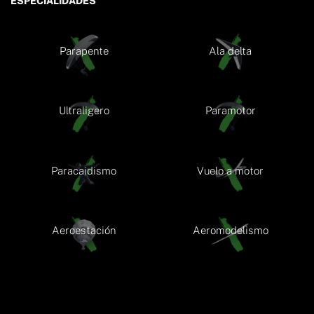
ESPECIALIDADES
Parapente
Ala delta
Ultraligero
Paramotor
Paracaidismo
Vuelo a motor
Aeroestación
Aeromodelismo