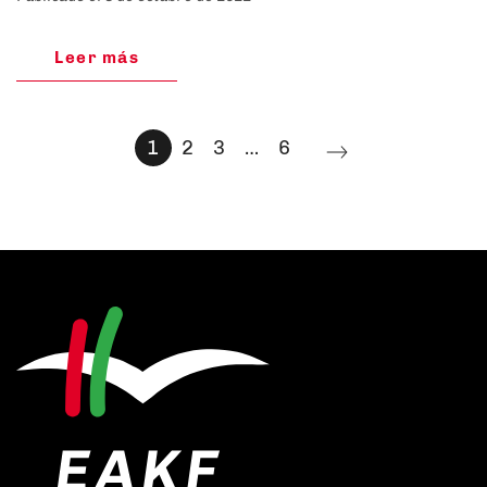
Leer más
1
2
3
…
6