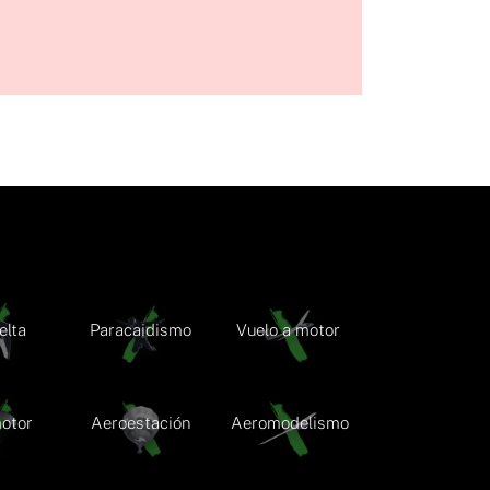
elta
Paracaidismo
Vuelo a motor
otor
Aeroestación
Aeromodelismo