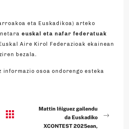
arroakoa eta Euskadikoa) arteko
honetara
euskal eta nafar federatuak
 Euskal Aire Kirol Federazioak ekainean
ziren bezala.
z informazio osoa ondorengo esteka
Mattin Iñiguez gailendu
da Euskadiko
XCONTEST 2025ean,