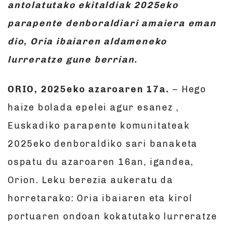
antolatutako ekitaldiak 2025eko
parapente denboraldiari amaiera eman
dio, Oria ibaiaren aldameneko
lurreratze gune berrian.
ORIO, 2025eko azaroaren 17a.
– Hego
haize bolada epelei agur esanez ,
Euskadiko parapente komunitateak
2025eko denboraldiko sari banaketa
ospatu du azaroaren 16an, igandea,
Orion. Leku berezia aukeratu da
horretarako: Oria ibaiaren eta kirol
portuaren ondoan kokatutako lurreratze