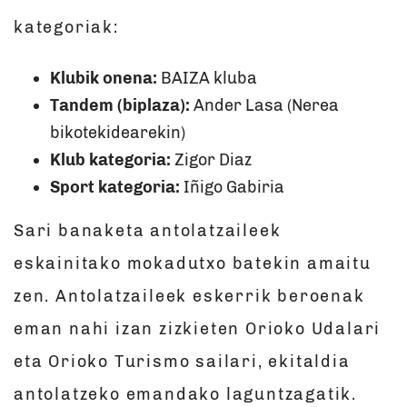
kategoriak:
Klubik onena:
BAIZA kluba
Tandem (biplaza):
Ander Lasa (Nerea
bikotekidearekin)
Klub kategoria:
Zigor Diaz
Sport kategoria:
Iñigo Gabiria
Sari banaketa antolatzaileek
eskainitako mokadutxo batekin amaitu
zen. Antolatzaileek eskerrik beroenak
eman nahi izan zizkieten Orioko Udalari
eta Orioko Turismo sailari, ekitaldia
antolatzeko emandako laguntzagatik.