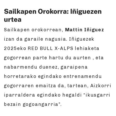
Sailkapen Orokorra: Iñiguezen
urtea
Sailkapen orokorrean,
Mattin Iñiguez
izan da garaile nagusia. Iñiguezek
2025eko RED BULL X-ALPS lehiaketa
gogorrean parte hartu du aurten , eta
nabarmendu duenez, garaipena
horretarako egindako entrenamendu
gogorraren emaitza da, tartean, Aizkorri
iparraldera egindako hegaldi “ikusgarri
bezain gogoangarria”.