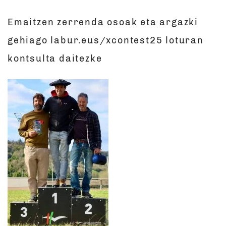
Emaitzen zerrenda osoak eta argazki
gehiago labur.eus/xcontest25 loturan
kontsulta daitezke