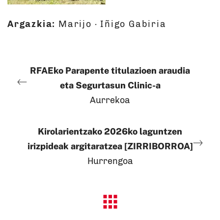
Argazkia:
Marijo · Iñigo Gabiria
RFAEko Parapente titulazioen araudia
eta Segurtasun Clinic-a
Aurrekoa
Kirolarientzako 2026ko laguntzen
irizpideak argitaratzea [ZIRRIBORROA]
Hurrengoa