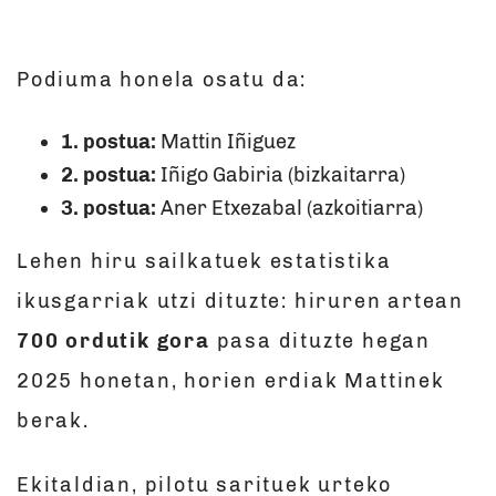
Podiuma honela osatu da:
1. postua:
Mattin Iñiguez
2. postua:
Iñigo Gabiria (bizkaitarra)
3. postua:
Aner Etxezabal (azkoitiarra)
Lehen hiru sailkatuek estatistika
ikusgarriak utzi dituzte: hiruren artean
700 ordutik gora
pasa dituzte hegan
2025 honetan, horien erdiak Mattinek
berak.
Ekitaldian, pilotu sarituek urteko