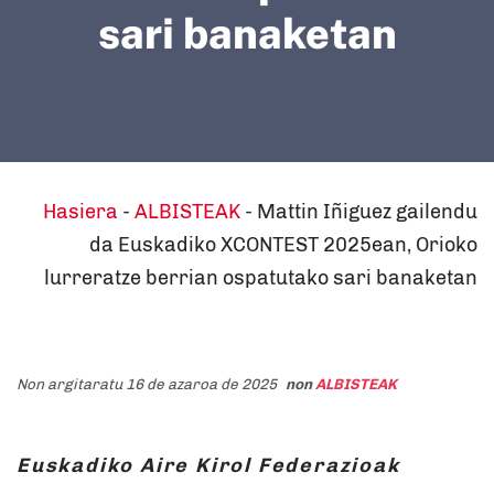
sari banaketan
Hasiera
-
ALBISTEAK
-
Mattin Iñiguez gailendu
da Euskadiko XCONTEST 2025ean, Orioko
lurreratze berrian ospatutako sari banaketan
Non argitaratu 16 de azaroa de 2025
non
ALBISTEAK
Euskadiko Aire Kirol Federazioak