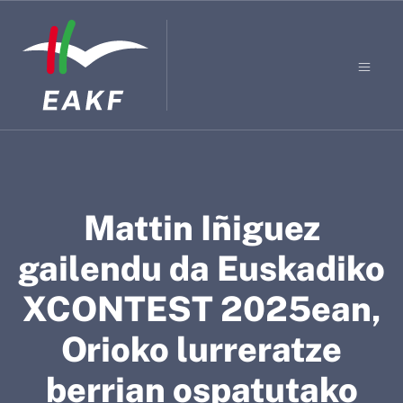
Mattin Iñiguez
gailendu da Euskadiko
XCONTEST 2025ean,
Orioko lurreratze
berrian ospatutako