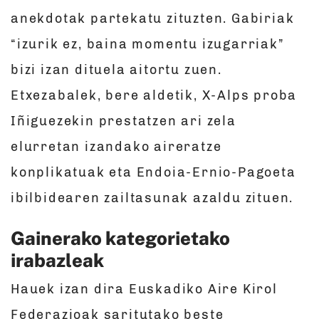
anekdotak partekatu zituzten. Gabiriak
“izurik ez, baina momentu izugarriak”
bizi izan dituela aitortu zuen.
Etxezabalek, bere aldetik, X-Alps proba
Iñiguezekin prestatzen ari zela
elurretan izandako aireratze
konplikatuak eta Endoia-Ernio-Pagoeta
ibilbidearen zailtasunak azaldu zituen.
Gainerako kategorietako
irabazleak
Hauek izan dira Euskadiko Aire Kirol
Federazioak saritutako beste