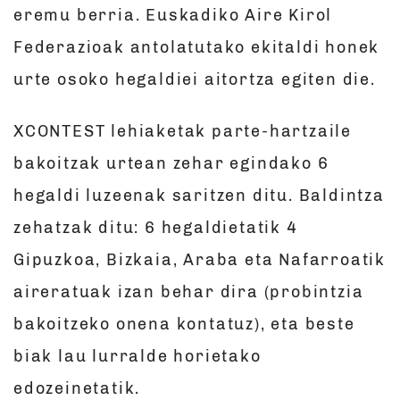
eremu berria. Euskadiko Aire Kirol
Federazioak antolatutako ekitaldi honek
urte osoko hegaldiei aitortza egiten die.
XCONTEST lehiaketak parte-hartzaile
bakoitzak urtean zehar egindako 6
hegaldi luzeenak saritzen ditu. Baldintza
zehatzak ditu: 6 hegaldietatik 4
Gipuzkoa, Bizkaia, Araba eta Nafarroatik
aireratuak izan behar dira (probintzia
bakoitzeko onena kontatuz), eta beste
biak lau lurralde horietako
edozeinetatik.