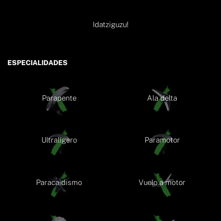
Idatziguzu!
ESPECIALIDADES
Parapente
Ala delta
Ultraligero
Paramotor
Paracaidismo
Vuelo a motor