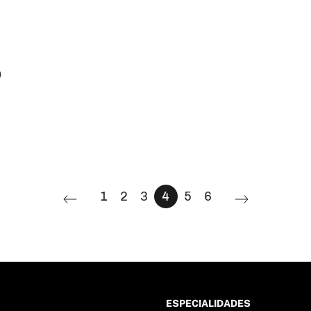
o
1
2
3
4
5
6
ESPECIALIDADES