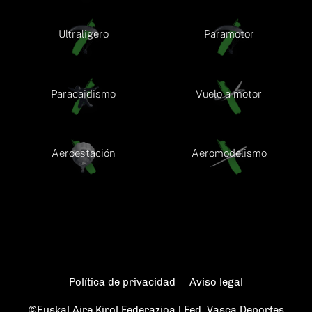
Ultraligero
Paramotor
Paracaidismo
Vuelo a motor
Aeroestación
Aeromodelismo
Política de privacidad
Aviso legal
©Euskal Aire Kirol Federazioa | Fed. Vasca Deportes